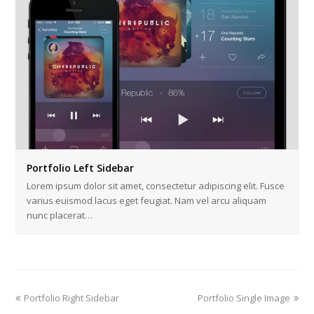
Portfolio Left Sidebar
Lorem ipsum dolor sit amet, consectetur adipiscing elit. Fusce
varius euismod lacus eget feugiat. Nam vel arcu aliquam
nunc placerat…
previous
next
Portfolio Right Sidebar
Portfolio Single Image
post:
post: