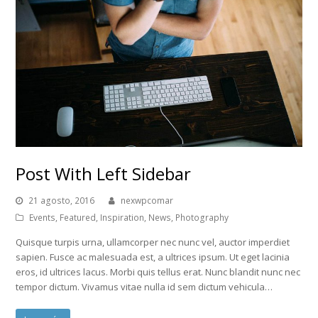
Post With Left Sidebar
21 agosto, 2016
nexwpcomar
Events
,
Featured
,
Inspiration
,
News
,
Photography
Quisque turpis urna, ullamcorper nec nunc vel, auctor imperdiet
sapien. Fusce ac malesuada est, a ultrices ipsum. Ut eget lacinia
eros, id ultrices lacus. Morbi quis tellus erat. Nunc blandit nunc nec
tempor dictum. Vivamus vitae nulla id sem dictum vehicula…