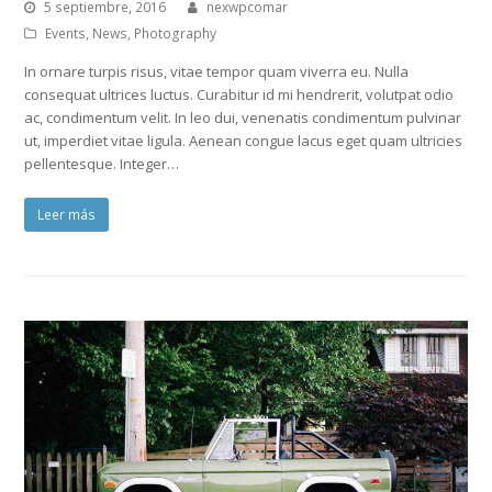
5 septiembre, 2016
nexwpcomar
Events
,
News
,
Photography
In ornare turpis risus, vitae tempor quam viverra eu. Nulla
consequat ultrices luctus. Curabitur id mi hendrerit, volutpat odio
ac, condimentum velit. In leo dui, venenatis condimentum pulvinar
ut, imperdiet vitae ligula. Aenean congue lacus eget quam ultricies
pellentesque. Integer…
Leer más