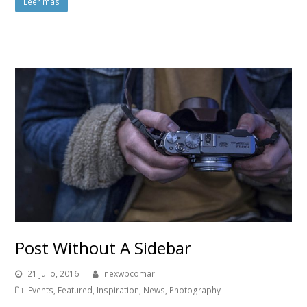
Leer más
Post Without A Sidebar
21 julio, 2016
nexwpcomar
Events
,
Featured
,
Inspiration
,
News
,
Photography