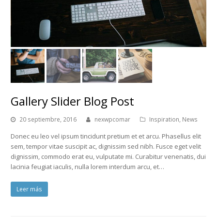
Gallery Slider Blog Post
20 septiembre, 2016
nexwpcomar
Inspiration
,
News
Donec eu leo vel ipsum tincidunt pretium et et arcu. Phasellus elit
sem, tempor vitae suscipit ac, dignissim sed nibh. Fusce eget velit
dignissim, commodo erat eu, vulputate mi. Curabitur venenatis, dui
lacinia feugiat iaculis, nulla lorem interdum arcu, et…
Leer más