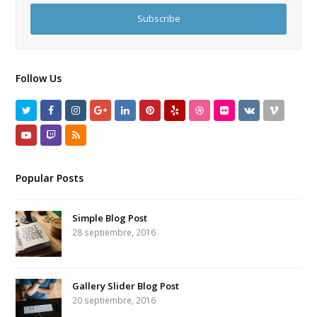
address
Subscribe
Follow Us
Twitter
Facebook
Instagram
GooglePlus
LinkedIn
Pinterest
Yelp
Dribbble
Flickr
VK
Vimeo
Youtube
Twitch
RSS
Popular Posts
Simple Blog Post
28 septiembre, 2016
Gallery Slider Blog Post
20 septiembre, 2016