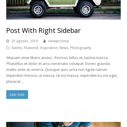
Post With Right Sidebar
25 agosto, 2016
nexwpcomar
Events
,
Featured
,
Inspiration
,
News
,
Photography
Aliquam vitae libero auctor, rhoncus tellus et, lacinia massa.
Phasellus et dolor et arcu venenatis volutpat. Donec gravida
mattis ante ac viverra. Quisque quis urna non ligula rutrum
imperdiet rhoncus ut massa. Ut est massa, imperdiet eu est eget,
placerat…
Leer más