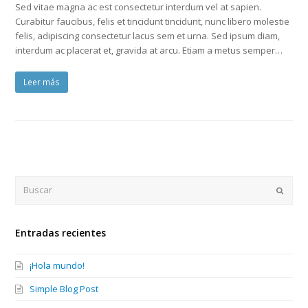
Sed vitae magna ac est consectetur interdum vel at sapien.
Curabitur faucibus, felis et tincidunt tincidunt, nunc libero molestie
felis, adipiscing consectetur lacus sem et urna. Sed ipsum diam,
interdum ac placerat et, gravida at arcu. Etiam a metus semper…
Leer más
Buscar
Enviar
Entradas recientes
¡Hola mundo!
Simple Blog Post