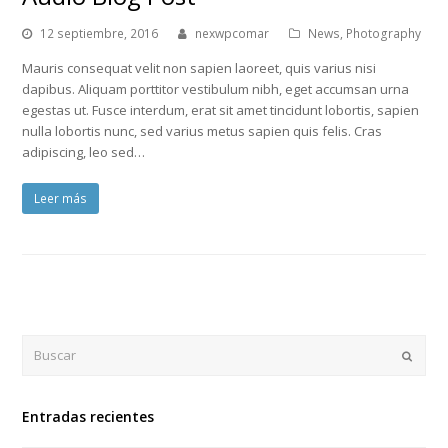
12 septiembre, 2016
nexwpcomar
News
,
Photography
Mauris consequat velit non sapien laoreet, quis varius nisi
dapibus. Aliquam porttitor vestibulum nibh, eget accumsan urna
egestas ut. Fusce interdum, erat sit amet tincidunt lobortis, sapien
nulla lobortis nunc, sed varius metus sapien quis felis. Cras
adipiscing, leo sed…
Leer más
Buscar
Enviar
Entradas recientes