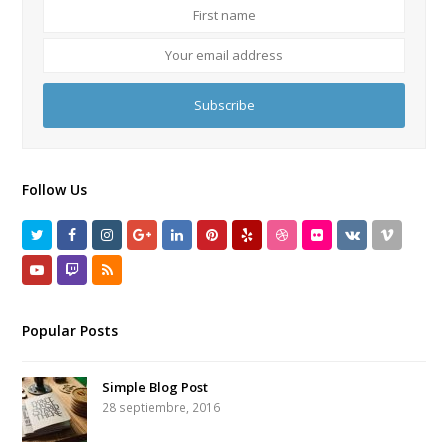
First
name
Your
email
address
Subscribe
Follow Us
Twitter
Facebook
Instagram
GooglePlus
LinkedIn
Pinterest
Yelp
Dribbble
Flickr
VK
Vimeo
Youtube
Twitch
RSS
Popular Posts
Simple Blog Post
28 septiembre, 2016